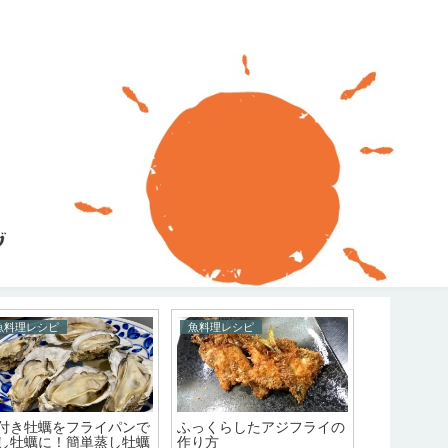
魚料理レシピ
魚料理レシピ
魚料理レシ
付き牡蠣をフライパンで
ふっくらしたアジフライの
鮭のホイル
し牡蠣に！簡単蒸し牡蠣
作り方