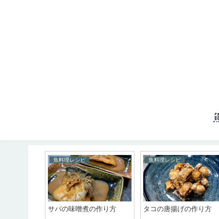
魚料理レシピ
魚料理レシピ
はさみ揚げの
サバの味噌煮の作り方
タコの唐揚げの作り方