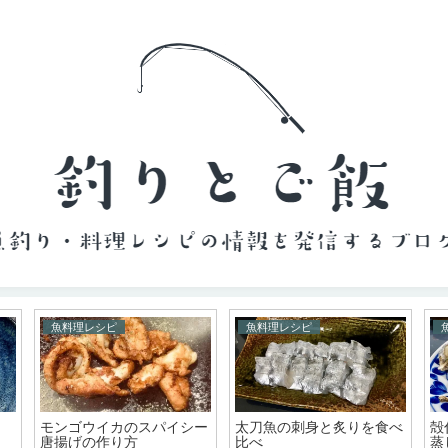
魚料理レシピ
魚料理レシピ
モンゴウイカのスパイシー
太刀魚の刺身と炙りを食べ
殻
唐揚げの作り方
比べ
蒸