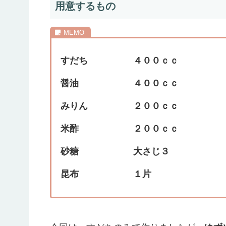
用意するもの
すだち ４００ｃｃ
醤油 ４００ｃｃ
みりん ２００ｃｃ
米酢 ２００ｃｃ
砂糖 大さじ３
昆布 １片