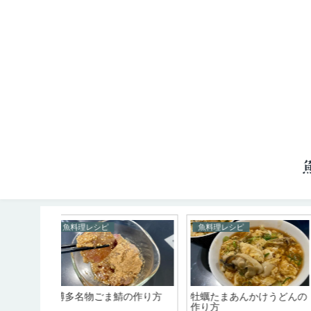
魚料理レシピ
魚料理レシピ
かけうどんの
煮穴子の作り方
アオリイカのトマトソー
パスタの作り方！ペンネ