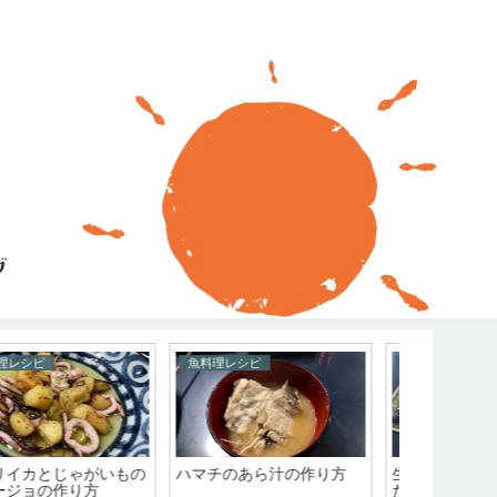
魚料理レシピ
魚料理レシピ
魚料理レシ
タコで！たこの天ぷらと
サバと梅干しを使った冷製
ブリの照り
この磯辺揚げの作り方
パスタの作り方