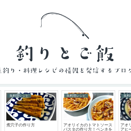
魚料理レシピ
魚料理レシピ
ス
アオリイカとじゃがいもの
ハマチのあら汁の作り方
生
を
アヒージョの作り方
た