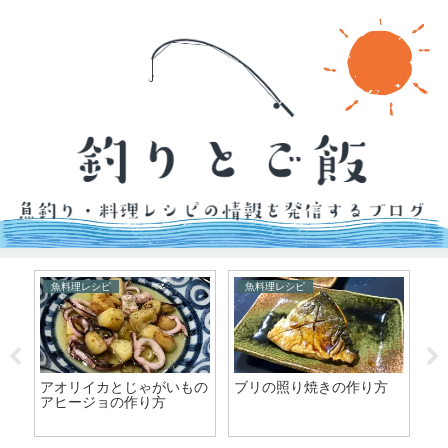
魚料理レシピ
魚料理レシピ
魚料理レシピ
オリイカとじゃがいもの
ブリの照り焼きの作り方
ふっくらし
ヒージョの作り方
作り方