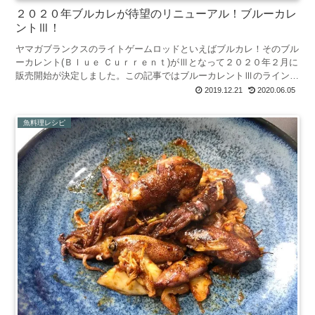
２０２０年ブルカレが待望のリニューアル！ブルーカレ
ントⅢ！
ヤマガブランクスのライトゲームロッドといえばブルカレ！そのブル
ーカレント(Ｂｌｕｅ Ｃｕｒｒｅｎｔ)がⅢとなって２０２０年２月に
販売開始が決定しました。この記事ではブルーカレントⅢのラインナ
ップの中でもスピニングモデルについてまとめています...
2019.12.21
2020.06.05
魚料理レシピ