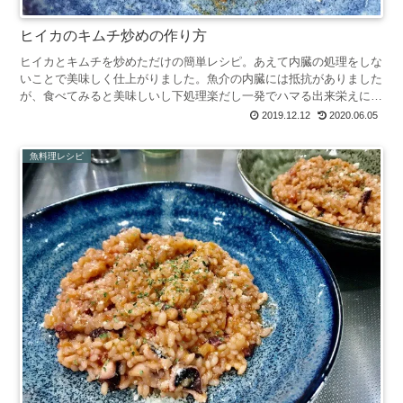
ヒイカのキムチ炒めの作り方
ヒイカとキムチを炒めただけの簡単レシピ。あえて内臓の処理をしな
いことで美味しく仕上がりました。魚介の内臓には抵抗がありました
が、食べてみると美味しいし下処理楽だし一発でハマる出来栄えに。
ヒイカのキムチ炒めレシピを紹介用意するもの(２人前)ヒ...
2019.12.12
2020.06.05
魚料理レシピ