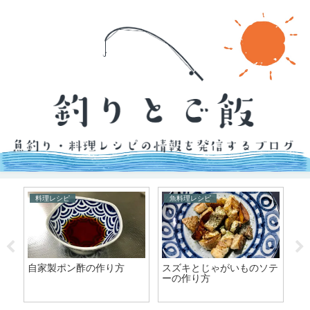
料理レシピ
魚料理レシピ
と
自家製ポン酢の作り方
スズキとじゃがいものソテ
ポ
ーの作り方