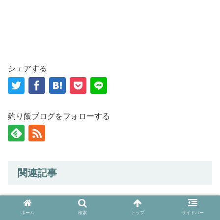
シェアする
釣り飯ブログをフォローする
関連記事
中型魚〜大型魚対象フィッシュグリッ
釣り具・釣り用品
プのまとめ
ホーム
検索
トップ
サイドバー