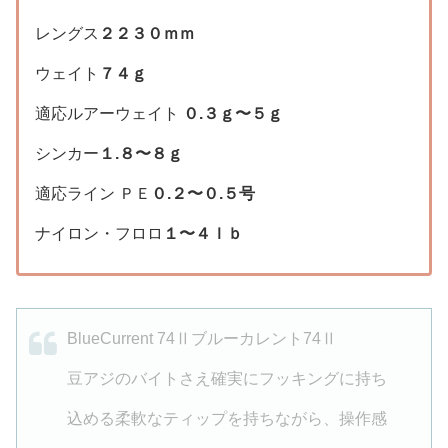
レングス
２２３０ｍｍ
ウェイト
７４ｇ
適応ルアーウェイト
０.３ｇ〜５ｇ
シンカー
１.８〜８ｇ
適応ライン ＰＥ
０.２〜０.５号
ナイロン・フロロ
１〜４ｌｂ
BlueCurrent 74
Ⅱ
ブルーカレント
74
Ⅱ
豆アジのバイトさえ確実にフッキングに持ち
込める柔軟なティップを持ちながら、操作感