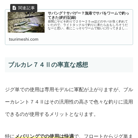
サバング？サバゲー？漁港でサバをワームで釣っ
てきた(釣行記録)
昼間にサビキ釣りで２０〜２５㎝ほどのサバが良く釣れて
いたので、ライトタックルで釣りに来たらおもしろそうだ
なーと思い、夜にこっそりワームで狙いに行ってきまし
た。結果、行って正解。なんだかんだ楽しめましたよ。サ
バは小型でも青物特有の引きの強さが...
tsurimeshi.com
ブルカレ７４Ⅱの率直な感想
ジグ単での使用は専用モデルに軍配が上がりますが、ブル
ーカレント７４Ⅱはその汎用性の高さで色々な釣りに流用
できるのが使用するメリットとなります。
特に
メバリングでの使用は快適
で、フロートからジグ単ま