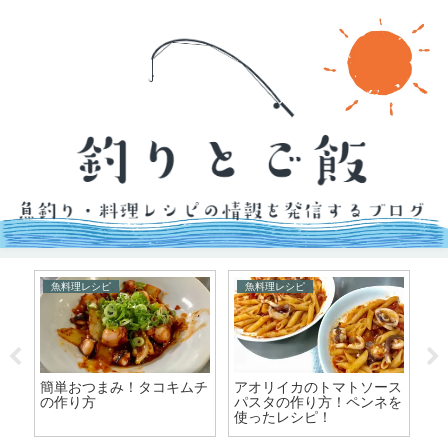
魚料理レシピ
魚料理レシピ
の
簡単おつまみ！タコキムチ
アオリイカのトマトソース
ふ
の作り方
パスタの作り方！ペンネを
作
使ったレシピ！