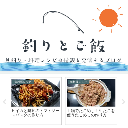
魚料理レシピ
魚料理レシピ
作
ヒイカと舞茸のトマトソー
土鍋でたこめし！生たこを
め
スパスタの作り方
使うたこめしの作り方
の